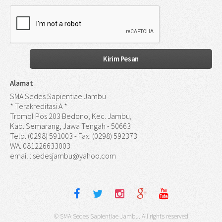
Alamat
SMA Sedes Sapientiae Jambu
* Terakreditasi A *
Tromol Pos 203 Bedono, Kec. Jambu,
Kab. Semarang, Jawa Tengah - 50663
Telp. (0298) 591003 - Fax. (0298) 592373
WA. 081226633003
email : sedesjambu@yahoo.com
© SMA Sedes Sapientiae Jambu. All rights reserved