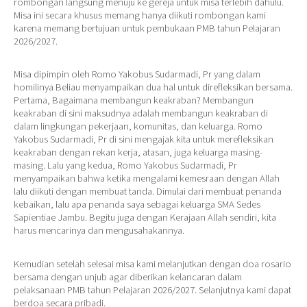
rombongan langsung menuju ke gereja untuk misa terlebih dahulu.
Misa ini secara khusus memang hanya diikuti rombongan kami
karena memang bertujuan untuk pembukaan PMB tahun Pelajaran
2026/2027.
Misa dipimpin oleh Romo Yakobus Sudarmadi, Pr yang dalam
homilinya Beliau menyampaikan dua hal untuk direfleksikan bersama.
Pertama, Bagaimana membangun keakraban? Membangun
keakraban di sini maksudnya adalah membangun keakraban di
dalam lingkungan pekerjaan, komunitas, dan keluarga. Romo
Yakobus Sudarmadi, Pr di sini mengajak kita untuk merefleksikan
keakraban dengan rekan kerja, atasan, juga keluarga masing-
masing. Lalu yang kedua, Romo Yakobus Sudarmadi, Pr
menyampaikan bahwa ketika mengalami kemesraan dengan Allah
lalu diikuti dengan membuat tanda. Dimulai dari membuat penanda
kebaikan, lalu apa penanda saya sebagai keluarga SMA Sedes
Sapientiae Jambu. Begitu juga dengan Kerajaan Allah sendiri, kita
harus mencarinya dan mengusahakannya.
Kemudian setelah selesai misa kami melanjutkan dengan doa rosario
bersama dengan unjub agar diberikan kelancaran dalam
pelaksanaan PMB tahun Pelajaran 2026/2027. Selanjutnya kami dapat
berdoa secara pribadi.