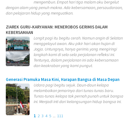
mengembun. Empat hari tiga malam aku bergelut
dengan alam yang penuh makna. Ada kebersamaan, persaudaraan,
dan pelajaran hidup yang menguatkan.
ZIAREK GURU-KARYAWAN: MENEROBOS GERIMIS DALAM
KEBERSAMAAN
Langit pagi itu begitu cerah. Namun angin di Selatan
menggelayut awan. Aku pikir hari akan hujan di
Jogja. Untungnya, hanya gerimis yang mengiringi
langkah kami di sela-sela perjalanan refleksi ini.
Tentunya, dalam perjalanan ini ada kebersamaan
dan keakraban yang kami pungut.
Generasi Pramuka Masa Kini, Harapan Bangsa di Masa Depan
Udara pagi begitu sejuk. Daun-daun kelapa
melambaikan jemarinya dari tunas-tunas baru.
Tunas-tunas kelapa tak pernah punah untuk bangsa
ini. Menjadi inti dari kelangsungan hidup bangsa ini.
1
2
3
4
5
...
111