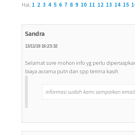
Hal.
1
2
3
4
5
6
7
8
9
10
11
12
13
14
15
1
Sandra
13/11/19 16:23:32
Selamat sore mohon info yg perlu dipersiapka
biaya asrama putri dan spp terima kasih
informasi sudah kami sampaikan email.