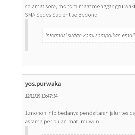
selamat sore, mohom maaf mengganggu waktun
SMA Sedes Sapientiae Bedono
informasi sudah kami sampaikan email.
yos.purwaka
12/11/19 13:47:34
1.mohon info bedanya pendaftaran jalur tes d
asrama per bulan maturnuwun.