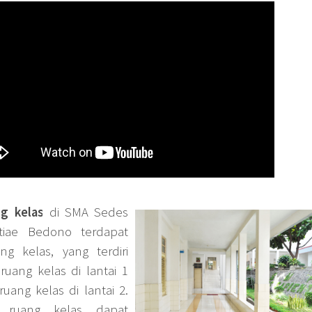
 kelas
di SMA Sedes
tiae Bedono terdapat
ng kelas, yang terdiri
ruang kelas di lantai 1
uang kelas di lantai 2.
p ruang kelas dapat