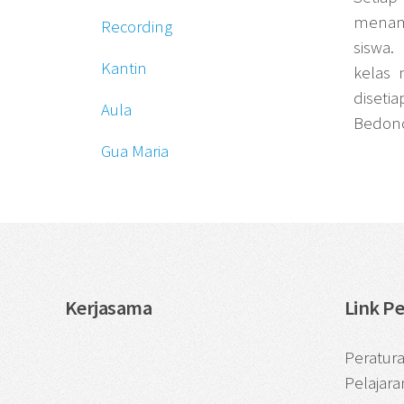
mena
Recording
siswa.
Kantin
kelas 
diseti
Aula
Bedono
Gua Maria
Kerjasama
Link P
Peratur
Pelajara