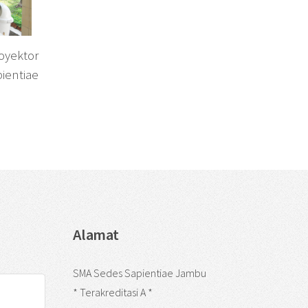
yektor
ientiae
Alamat
SMA Sedes Sapientiae Jambu
* Terakreditasi A *