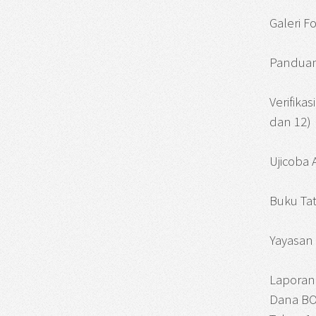
Galeri F
Panduan
Verifika
dan 12)
Ujicoba
Buku Tat
Yayasan 
Laporan
Dana BO