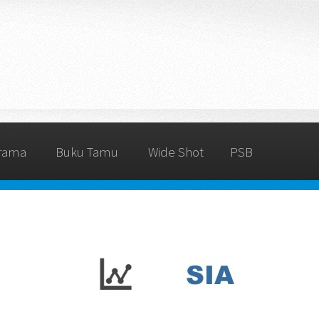
rama
Buku Tamu
Wide Shot
PSB