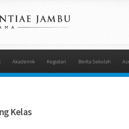
s
Akademik
Kegiatan
Berita Sekolah
As
ng Kelas