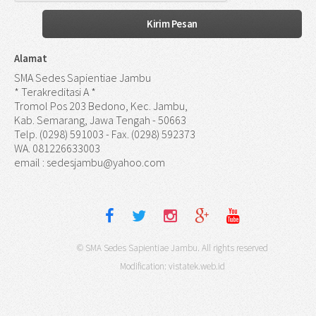
Alamat
SMA Sedes Sapientiae Jambu
* Terakreditasi A *
Tromol Pos 203 Bedono, Kec. Jambu,
Kab. Semarang, Jawa Tengah - 50663
Telp. (0298) 591003 - Fax. (0298) 592373
WA. 081226633003
email : sedesjambu@yahoo.com
© SMA Sedes Sapientiae Jambu. All rights reserved
Modification:
vistatek.web.id