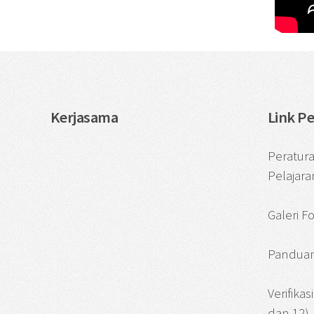
Kerjasama
Link P
Peratur
Pelajara
Galeri F
Panduan
Verifika
dan 12)