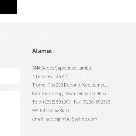
Alamat
SMA Sedes Sapientiae Jambu
* Terakreditasi A *
Tromol Pos 203 Bedono, Kec. Jambu,
Kab. Semarang, Jawa Tengah - 50663
Telp. (0298) 591003 - Fax. (0298) 592373
WA. 081226633003
email : sedesjambu@yahoo.com