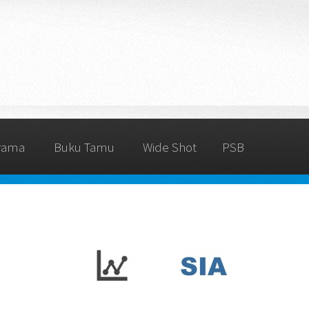
rama
Buku Tamu
Wide Shot
PSB