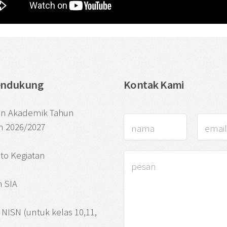
endukung
Kontak Kami
an Akademik Tahun
n 2026/2027
oto Kegiatan
 SIA
si NISN (untuk kelas 10,11,