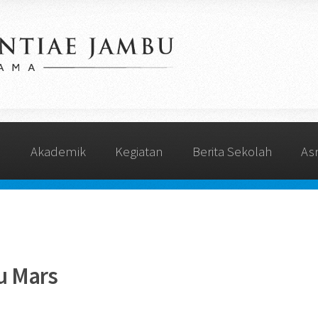
s
Akademik
Kegiatan
Berita Sekolah
As
u Mars