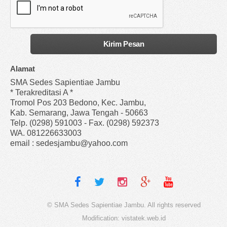
Alamat
SMA Sedes Sapientiae Jambu
* Terakreditasi A *
Tromol Pos 203 Bedono, Kec. Jambu,
Kab. Semarang, Jawa Tengah - 50663
Telp. (0298) 591003 - Fax. (0298) 592373
WA. 081226633003
email : sedesjambu@yahoo.com
© SMA Sedes Sapientiae Jambu. All rights reserved
Modification:
vistatek.web.id