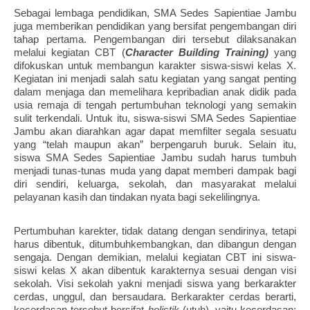
Sebagai lembaga pendidikan, SMA Sedes Sapientiae Jambu
juga memberikan pendidikan yang bersifat pengembangan diri
tahap pertama. Pengembangan diri tersebut dilaksanakan
melalui kegiatan CBT (
Character Building Training)
yang
difokuskan untuk membangun karakter siswa-siswi kelas X.
Kegiatan ini menjadi salah satu kegiatan yang sangat penting
dalam menjaga dan memelihara kepribadian anak didik pada
usia remaja di tengah pertumbuhan teknologi yang semakin
sulit terkendali. Untuk itu, siswa-siswi SMA Sedes Sapientiae
Jambu akan diarahkan agar dapat memfilter segala sesuatu
yang “telah maupun akan” berpengaruh buruk. Selain itu,
siswa SMA Sedes Sapientiae Jambu sudah harus tumbuh
menjadi tunas-tunas muda yang dapat memberi dampak bagi
diri sendiri, keluarga, sekolah, dan masyarakat melalui
pelayanan kasih dan tindakan nyata bagi sekelilingnya.
Pertumbuhan karekter, tidak datang dengan sendirinya, tetapi
harus dibentuk, ditumbuhkembangkan, dan dibangun dengan
sengaja. Dengan demikian, melalui kegiatan CBT ini siswa-
siswi kelas X akan dibentuk karakternya sesuai dengan visi
sekolah. Visi sekolah yakni menjadi siswa yang berkarakter
cerdas, unggul, dan bersaudara. Berkarakter cerdas berarti,
kecerdasan tersebut bersifat
holistik
(utuh), yaitu kecerdasan: