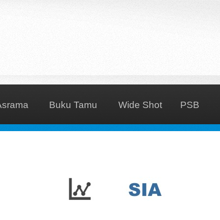
Asrama
Buku Tamu
Wide Shot
PSB