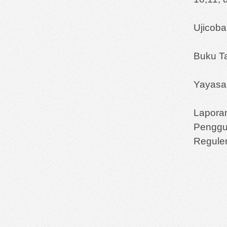
Ujicob
Buku Ta
Yayasan
Laporan
Pengg
Regule