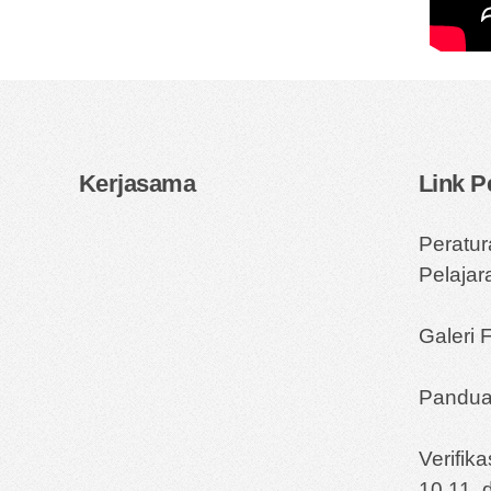
Kerjasama
Link 
Peratu
Pelaja
Galeri 
Pandua
Verifik
10,11, 