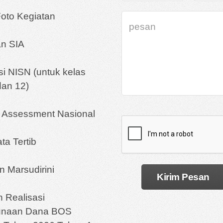
Foto Kegiatan
n SIA
asi NISN (untuk kelas
dan 12)
a Assessment Nasional
ta Tertib
 Marsudirini
 Realisasi
unaan Dana BOS