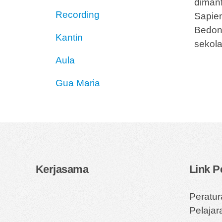
diman
Recording
Sapie
Bedon
Kantin
sekola
Aula
Gua Maria
Kerjasama
Link 
Peratu
Pelaja