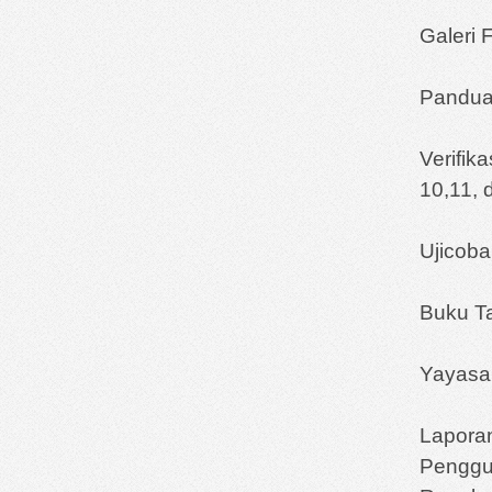
Galeri 
Pandua
Verifik
10,11, 
Ujicob
Buku Ta
Yayasan
Laporan
Pengg