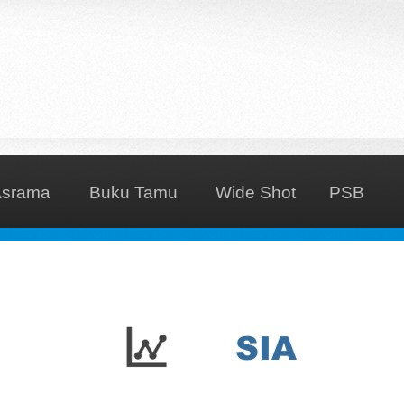
Asrama
Buku Tamu
Wide Shot
PSB