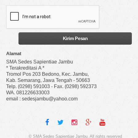
Alamat
SMA Sedes Sapientiae Jambu
* Terakreditasi A *
Tromol Pos 203 Bedono, Kec. Jambu,
Kab. Semarang, Jawa Tengah - 50663
Telp. (0298) 591003 - Fax. (0298) 592373
WA. 081226633003
email : sedesjambu@yahoo.com
© SMA Sedes Sapientiae Jambu. All rights reserved