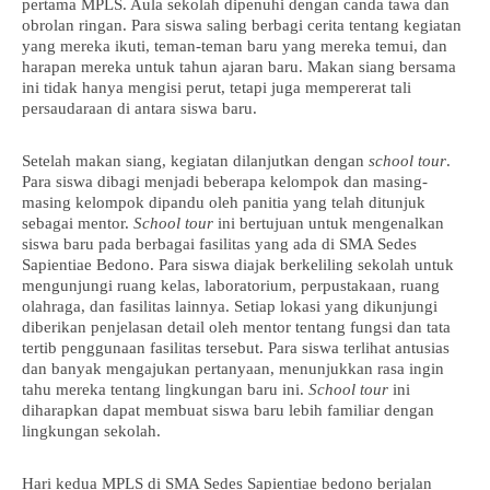
pertama MPLS. Aula sekolah dipenuhi dengan canda tawa dan
obrolan ringan. Para siswa saling berbagi cerita tentang kegiatan
yang mereka ikuti, teman-teman baru yang mereka temui, dan
harapan mereka untuk tahun ajaran baru. Makan siang bersama
ini tidak hanya mengisi perut, tetapi juga mempererat tali
persaudaraan di antara siswa baru.
Setelah makan siang, kegiatan dilanjutkan dengan
school tour
.
Para siswa dibagi menjadi beberapa kelompok dan masing-
masing kelompok dipandu oleh panitia yang telah ditunjuk
sebagai mentor.
School tour
ini bertujuan untuk mengenalkan
siswa baru pada berbagai fasilitas yang ada di SMA Sedes
Sapientiae Bedono. Para siswa diajak berkeliling sekolah untuk
mengunjungi ruang kelas, laboratorium, perpustakaan, ruang
olahraga, dan fasilitas lainnya. Setiap lokasi yang dikunjungi
diberikan penjelasan detail oleh mentor tentang fungsi dan tata
tertib penggunaan fasilitas tersebut. Para siswa terlihat antusias
dan banyak mengajukan pertanyaan, menunjukkan rasa ingin
tahu mereka tentang lingkungan baru ini.
School tour
ini
diharapkan dapat membuat siswa baru lebih familiar dengan
lingkungan sekolah.
Hari kedua MPLS di SMA Sedes Sapientiae bedono berjalan