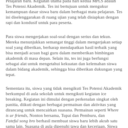
Pelajaran baru. Kegiatan utama pada hari kedua MPLS adalah
Tes Potensi Akademik. Tes ini bertujuan untuk mengukur
kemampuan dasar siswa baru dalam berbagai mata pelajaran. Tes
ini diselenggarakan di ruang ujian yang telah disiapkan dengan
rapi dan kondusif untuk para peserta.
Para siswa mengerjakan soal-soal dengan serius dan tekun.
Mereka menunjukkan semangat tinggi dalam mengerjakan setiap
soal yang diberikan, berharap mendapatkan hasil terbaik yang
bisa menjadi acuan bagi guru dalam memberikan bimbingan
akademik di masa depan. Selain itu, tes ini juga berfungsi
sebagai alat untuk mengetahui kekuatan dan kelemahan siswa
dalam bidang akademik, sehingga bisa diberikan dukungan yang
tepat.
Sementara itu, siswa yang tidak mengikuti Tes Potensi Akademik
berkumpul di aula sekolah untuk mengikuti kegiatan ice
breaking. Kegiatan ini dimulai dengan perkenalan singkat oleh
panitia, diikuti dengan berbagai permainan dan aktivitas yang
dirancang untuk mencairkan suasana. Permainan seperti
Where
is ur friends
, Nonton bersama, Tupai dan Pemburu, dan
Fateful song bro
berhasil membuat siswa baru lebih akrab satu
sama lain. Suasana di aula dipenuhi tawa dan keceriaan. Siswa