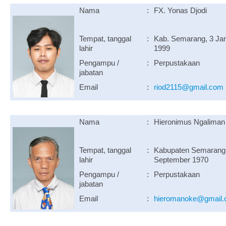
Nama
:
FX. Yonas Djodi
Tempat, tanggal
:
Kab. Semarang, 3 Jan
lahir
1999
Pengampu /
:
Perpustakaan
jabatan
Email
:
riod2115@gmail.com
Nama
:
Hieronimus Ngaliman
Tempat, tanggal
:
Kabupaten Semarang,
lahir
September 1970
Pengampu /
:
Perpustakaan
jabatan
Email
:
hieromanoke@gmail