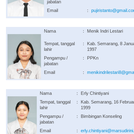
jabatan
Email
:
pujiristanto@gmail.c
Nama
:
Menik Indri Lestari
Tempat, tanggal
:
Kab. Semarang, 8 Janua
lahir
1997
Pengampu /
:
PPKn
jabatan
Email
:
menikindrilestari8@gma
Nama
:
Erly Chintiyani
Tempat, tanggal
:
Kab. Semarang, 16 Februar
lahir
1999
Pengampu /
:
Bimbingan Konseling
jabatan
Email
:
erly.chintiyani@marsudirini