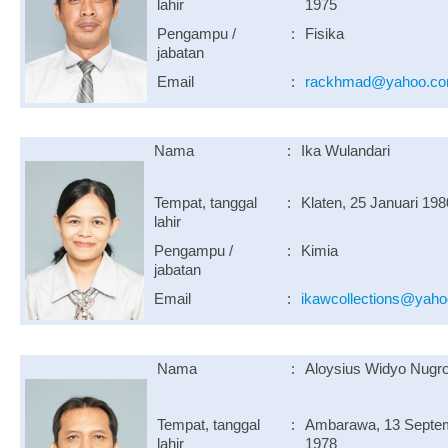
lahir
1975
Pengampu /
:
Fisika
jabatan
Email
:
rackhmad@yahoo.c
Nama
:
Ika Wulandari
Tempat, tanggal
:
Klaten, 25 Januari 198
lahir
Pengampu /
:
Kimia
jabatan
Email
:
ikawcollections@yah
Nama
:
Aloysius Widyo Nugr
Tempat, tanggal
:
Ambarawa, 13 Septe
lahir
1978