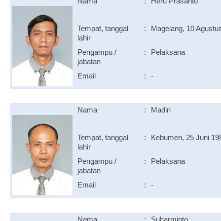
Nama
:
Heru Prasanto
Tempat, tanggal
:
Magelang, 10 Agustu
lahir
Pengampu /
:
Pelaksana
jabatan
Email
:
-
Nama
:
Madiri
Tempat, tanggal
:
Kebumen, 25 Juni 19
lahir
Pengampu /
:
Pelaksana
jabatan
Email
:
-
Nama
:
Suharminto