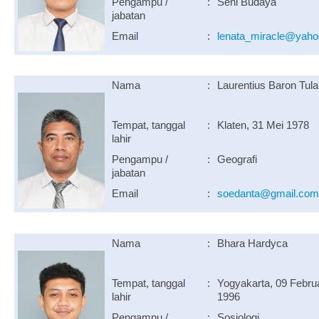
Pengampu /
:
Seni Budaya
jabatan
Email
:
lenata_miracle@yah
Nama
:
Laurentius Baron Tula
Tempat, tanggal
:
Klaten, 31 Mei 1978
lahir
Pengampu /
:
Geografi
jabatan
Email
:
soedanta@gmail.com
Nama
:
Bhara Hardyca
Tempat, tanggal
:
Yogyakarta, 09 Februa
lahir
1996
Pengampu /
:
Sosiologi